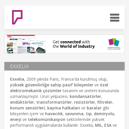
EXXELIA
Exxelia
, 2009 yılında Paris, Fransa'da kurulmuş olup,
yüksek güvenilirliğe sahip pasif bileşenler
ve
özel
elektromekanik çözümler
tasarımı ve üretimi konusunda
uzmanlaşmıştır. Ürün yelpazesi,
kondansatörler
,
endüktörler
,
transformatörler
,
rezistörler
,
filtreler
,
konum sensörleri
,
kayma halkaları
ve
baralar
gibi
bileşenleri içerir ve
havacılık
,
savunma
,
tıp
,
demiryolu
,
enerji
ve
telekomünikasyon
sektörlerinde yüksek
performanslı uygulamalarda kullanılır. Exxelia,
MIL
,
ESA
ve