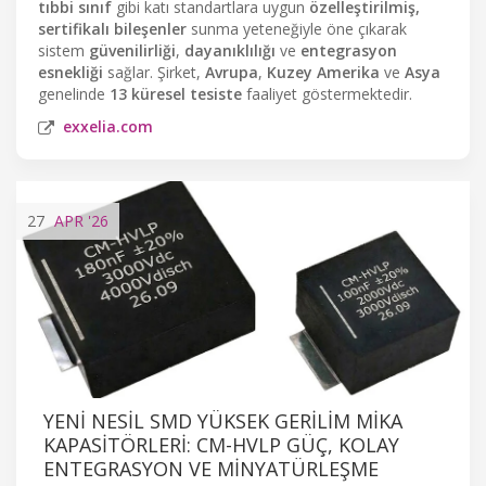
tıbbi sınıf
gibi katı standartlara uygun
özelleştirilmiş,
sertifikalı bileşenler
sunma yeteneğiyle öne çıkarak
sistem
güvenilirliği
,
dayanıklılığı
ve
entegrasyon
esnekliği
sağlar. Şirket,
Avrupa
,
Kuzey Amerika
ve
Asya
genelinde
13 küresel tesiste
faaliyet göstermektedir.
exxelia.com
27
APR
'26
YENI NESIL SMD YÜKSEK GERILIM MIKA
KAPASITÖRLERI: CM-HVLP GÜÇ, KOLAY
ENTEGRASYON VE MINYATÜRLEŞME