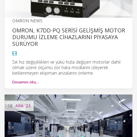
OMRON NEWS
OMRON, K7DD-PQ SERISI GELIŞMIŞ MOTOR
DURUMU IZLEME CIHAZLARINI PIYASAYA
SÜRÜYOR
Sık hız değişiklikleri ve yükü hızla değişen motorlar dahil
olmak üzere ölçümü zor hata modlarını izleyerek
beklenmeyen ekipman arızalarını önleme.
Devamını oku…
18
ARA
'23