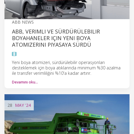
ABB NEWS
ABB, VERIMLI VE SÜRDÜRÜLEBILIR
BOYAHANELER IÇIN YENI BOYA
ATOMIZERINI PIYASAYA SÜRDÜ
Yeni boya atomizeri, sürdürülebilir operasyonları
desteklemek için boya atıklarında minimum %30 azalma
ile transfer verimliliğini %10'a kadar artırır.
Devamını oku…
28
MAY
'24