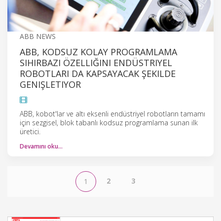
ABB NEWS
ABB, KODSUZ KOLAY PROGRAMLAMA
SIHIRBAZI ÖZELLIĞINI ENDÜSTRIYEL
ROBOTLARI DA KAPSAYACAK ŞEKILDE
GENIŞLETIYOR
ABB, kobot'lar ve altı eksenli endüstriyel robotların tamamı
için sezgisel, blok tabanlı kodsuz programlama sunan ilk
üretici.
Devamını oku…
2
3
1