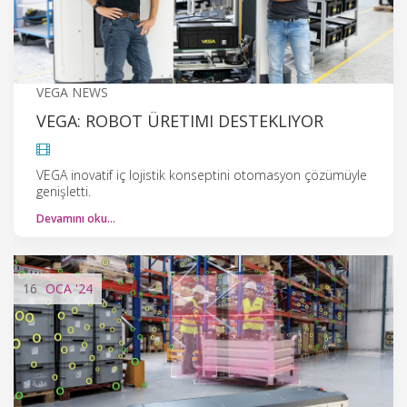
VEGA NEWS
VEGA: ROBOT ÜRETIMI DESTEKLIYOR
VEGA inovatif iç lojistik konseptini otomasyon çözümüyle
genişletti.
Devamını oku…
16
OCA
'24