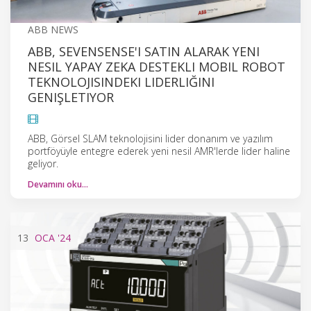
ABB NEWS
ABB, SEVENSENSE'I SATIN ALARAK YENI
NESIL YAPAY ZEKA DESTEKLI MOBIL ROBOT
TEKNOLOJISINDEKI LIDERLIĞINI
GENIŞLETIYOR
ABB, Görsel SLAM teknolojisini lider donanım ve yazılım
portföyüyle entegre ederek yeni nesil AMR'lerde lider haline
geliyor.
Devamını oku…
13
OCA
'24