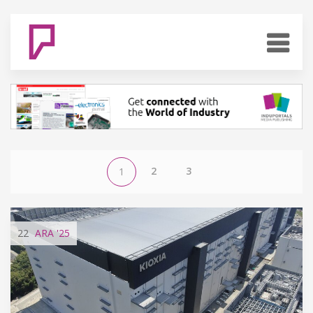
2
3
1
22
ARA
'25