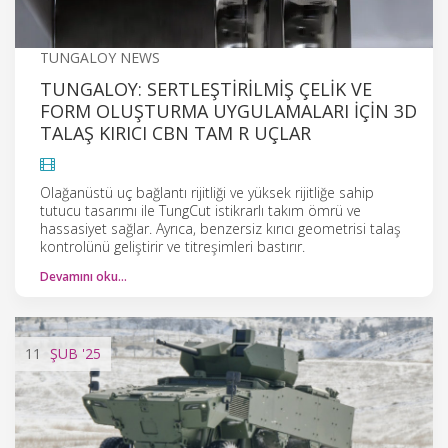
TUNGALOY NEWS
TUNGALOY: SERTLEŞTIRILMIŞ ÇELIK VE
FORM OLUŞTURMA UYGULAMALARI IÇIN 3D
TALAŞ KIRICI CBN TAM R UÇLAR
Olağanüstü uç bağlantı rijitliği ve yüksek rijitliğe sahip
tutucu tasarımı ile TungCut istikrarlı takım ömrü ve
hassasiyet sağlar. Ayrıca, benzersiz kırıcı geometrisi talaş
kontrolünü geliştirir ve titreşimleri bastırır.
Devamını oku…
11
ŞUB
'25