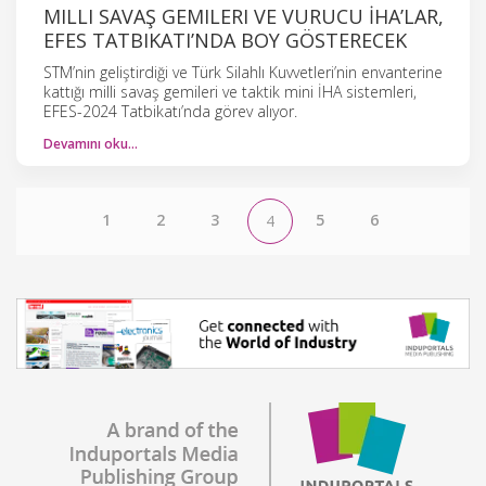
MILLI SAVAŞ GEMILERI VE VURUCU İHA’LAR,
EFES TATBIKATI’NDA BOY GÖSTERECEK
STM’nin geliştirdiği ve Türk Silahlı Kuvvetleri’nin envanterine
kattığı milli savaş gemileri ve taktik mini İHA sistemleri,
EFES-2024 Tatbikatı’nda görev alıyor.
Devamını oku…
1
2
3
5
6
4