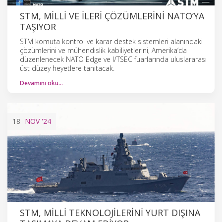
STM, MILLI VE İLERI ÇÖZÜMLERINI NATO’YA
TAŞIYOR
STM komuta kontrol ve karar destek sistemleri alanındaki
çözümlerini ve mühendislik kabiliyetlerini, Amerika’da
düzenlenecek NATO Edge ve I/TSEC fuarlarında uluslararası
üst düzey heyetlere tanıtacak.
Devamını oku…
18
NOV
'24
STM, MILLI TEKNOLOJILERINI YURT DIŞINA