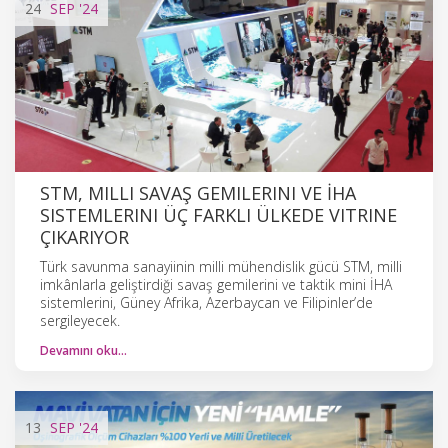
24
SEP
'24
STM, MILLI SAVAŞ GEMILERINI VE İHA
SISTEMLERINI ÜÇ FARKLI ÜLKEDE VITRINE
ÇIKARIYOR
Türk savunma sanayiinin milli mühendislik gücü STM, milli
imkânlarla geliştirdiği savaş gemilerini ve taktik mini İHA
sistemlerini, Güney Afrika, Azerbaycan ve Filipinler’de
sergileyecek.
Devamını oku…
13
SEP
'24