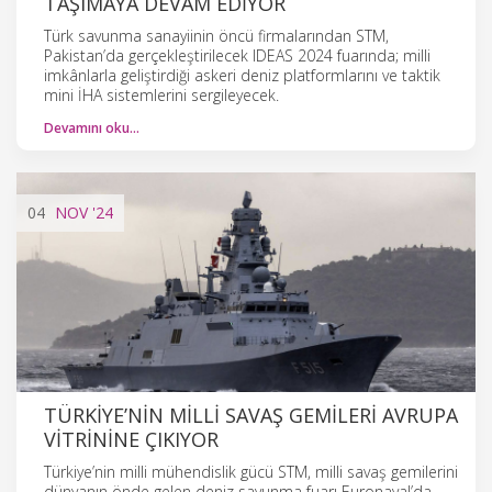
TAŞIMAYA DEVAM EDIYOR
Türk savunma sanayiinin öncü firmalarından STM,
Pakistan’da gerçekleştirilecek IDEAS 2024 fuarında; milli
imkânlarla geliştirdiği askeri deniz platformlarını ve taktik
mini İHA sistemlerini sergileyecek.
Devamını oku…
04
NOV
'24
TÜRKIYE’NIN MILLI SAVAŞ GEMILERI AVRUPA
VITRININE ÇIKIYOR
Türkiye’nin milli mühendislik gücü STM, milli savaş gemilerini
dünyanın önde gelen deniz savunma fuarı Euronaval’da