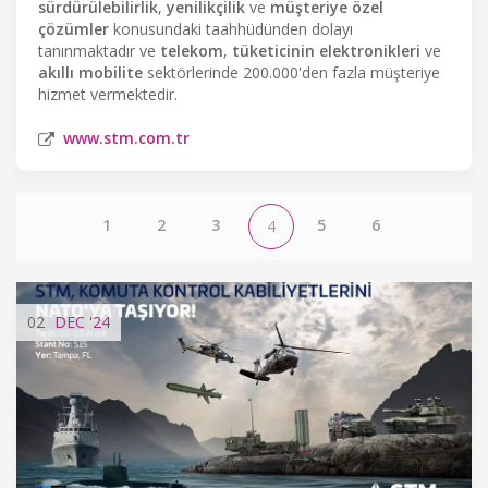
sürdürülebilirlik
,
yenilikçilik
ve
müşteriye özel
çözümler
konusundaki taahhüdünden dolayı
tanınmaktadır ve
telekom
,
tüketicinin elektronikleri
ve
akıllı mobilite
sektörlerinde 200.000'den fazla müşteriye
hizmet vermektedir.
www.stm.com.tr
1
2
3
5
6
4
02
DEC
'24