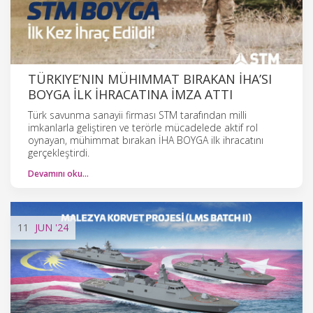
TÜRKIYE’NIN MÜHIMMAT BIRAKAN İHA’SI
BOYGA İLK İHRACATINA İMZA ATTI
Türk savunma sanayii firması STM tarafından milli
imkanlarla geliştiren ve terörle mücadelede aktif rol
oynayan, mühimmat bırakan İHA BOYGA ilk ihracatını
gerçekleştirdi.
Devamını oku…
11
JUN
'24