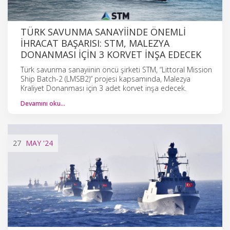
TÜRK SAVUNMA SANAYIINDE ÖNEMLI
İHRACAT BAŞARISI: STM, MALEZYA
DONANMASI IÇIN 3 KORVET İNŞA EDECEK
Türk savunma sanayiinin öncü şirketi STM, “Littoral Mission
Ship Batch-2 (LMSB2)” projesi kapsamında, Malezya
Kraliyet Donanması için 3 adet korvet inşa edecek.
Devamını oku…
27
MAY
'24