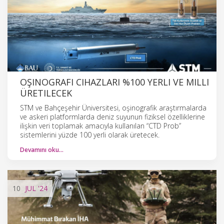
OŞINOGRAFI CIHAZLARI %100 YERLI VE MILLI
ÜRETILECEK
STM ve Bahçeşehir Üniversitesi, oşinografik araştırmalarda
ve askeri platformlarda deniz suyunun fiziksel özelliklerine
ilişkin veri toplamak amacıyla kullanılan “CTD Prob”
sistemlerini yüzde 100 yerli olarak üretecek.
Devamını oku…
10
JUL
'24