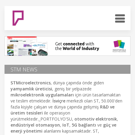
STM NEWS
STMicroelectronics
, dünya çapında önde giden
yamyamlık üreticisi
, geniş bir yelpazede
mikroelektronik uygulamaları
için ürün tasarlamaktan
ve teslim etmektedir.
İsviçre
merkezli olan ST, 50.000'den
fazla kişiyle çalışan ve dünya çapında gelişmiş
R&D ve
üretim tesisleri
ile operasyon
yürütmektedir._PORTFOLYO'SU,
otomotiv elektronik
,
endüstriyel otomasyon
,
IoT
,
5G bağlantı
ve
güç ve
enerji yönetimi
alanlarını kapsamaktadır. ST,