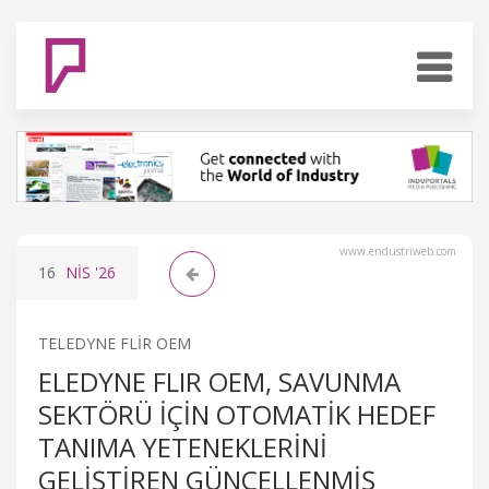
www.endustriweb.com
16
NIS
'26
TELEDYNE FLIR OEM
ELEDYNE FLIR OEM, SAVUNMA
SEKTÖRÜ IÇIN OTOMATIK HEDEF
TANIMA YETENEKLERINI
GELIŞTIREN GÜNCELLENMIŞ