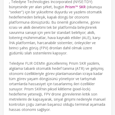
, Teledyne Technologies Incorporated (NYSE:TDY)
bünyesinde yer alan şirket, bugün
Prism™ SKR
(okunuşu
“seeker”) için bir yükseltme duyurdu ve yazılımı otomatik
hedeflemeden birleşik, kapalı döngü bir otonomi
platformuna dönüştürdü. Bu önemli güncelleme, görev
icrası ve akıllı denetimi tek bir platformda birleştirerek
savunma sanayii için yeni bir standart belirliyor; akıllı,
loitering mühimmatlar, hava kaynaklı etkiler (ALE), karşı
İHA platformları, harcanabilir sistemler, önleyiciler ve
birinci şahıs görüş (FPV) dronları dahil olmak üzere
güdümlü silah sistemlerini kapsıyor.
Teledyne FLIR OEM’in güncellenmiş Prism SKR yazılımı,
algılama tabanlı otomatik hedef tanıma (ATR) ve gelişmiş
otonomi özellikleriyle görev planlamasından icraya kadar
tüm görev yaşam döngüsünü yönetiyor ve tartışmalı
ortamlarda hassasiyet için tasarlanmış ileri özellikler
sunuyor. Prism SKR’nin piksel kilitleme (pixel-lock)
hedefleme yeteneği, FPV drone görevlerinin kritik son
metrelerini de kapsayarak, sinyal girişimi nedeniyle manuel
kontrolün çoğu zaman başarısız olduğu terminal aşamada
hassas otonomi sağlıyor.