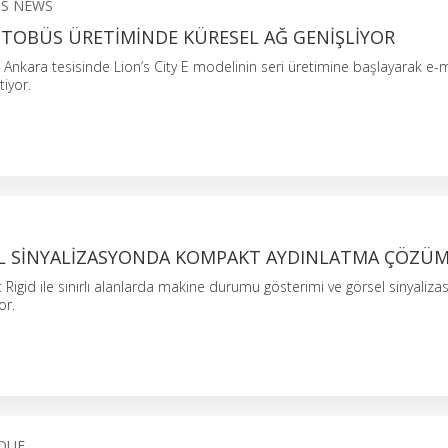
S NEWS
OTOBÜS ÜRETIMINDE KÜRESEL AĞ GENIŞLIYOR
Ankara tesisinde Lion’s City E modelinin seri üretimine başlayarak e-m
tiyor.
L SINYALIZASYONDA KOMPAKT AYDINLATMA ÇÖZÜM
t Rigid ile sınırlı alanlarda makine durumu gösterimi ve görsel sinyaliza
or.
QUE