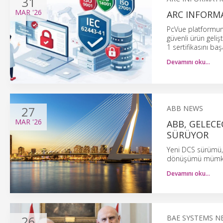
31
MAR
'26
ARC INFORMAT
PcVue platformunu
güvenli ürün geliş
1 sertifikasını baş
Devamını oku…
27
ABB NEWS
MAR
'26
ABB, GELECE
SÜRÜYOR
Yeni DCS sürümü, 
dönüşümü mümkün k
Devamını oku…
26
BAE SYSTEMS N