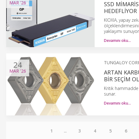
MAR
'26
SSD MIMARIS
HEDEFLIYOR
KIOXIA, yapay zek
ölçeklendirmesini
yaklaşımı sunuyor
Devamını oku…
24
TUNGALOY COR
MAR
'26
ARTAN KARB
BIR SEÇIM O
Kritik hammadde kı
sunar.
Devamını oku…
1
...
3
4
5
6