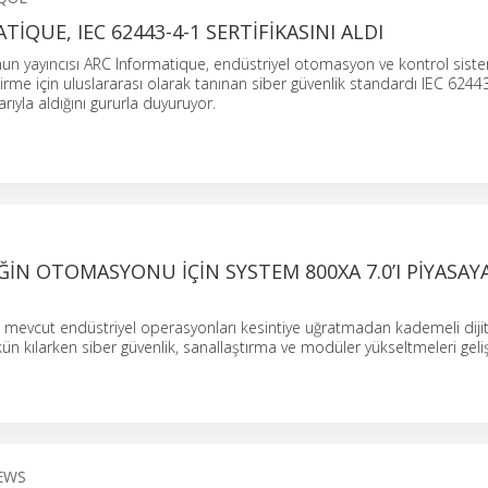
IQUE, IEC 62443-4-1 SERTIFIKASINI ALDI
n yayıncısı ARC Informatique, endüstriyel otomasyon ve kontrol sist
tirme için uluslararası olarak tanınan siber güvenlik standardı IEC 6244
arıyla aldığını gururla duyuruyor.
ĞIN OTOMASYONU IÇIN SYSTEM 800XA 7.0’I PIYASAY
mevcut endüstriyel operasyonları kesintiye uğratmadan kademeli dijit
ılarken siber güvenlik, sanallaştırma ve modüler yükseltmeleri gelişt
EWS