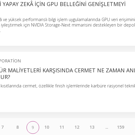
I YAPAY ZEKÂ IÇIN GPU BELLEĞINI GENIŞLETMEYI
â ve yüksek performanslı bilgi işlem uygulamalarında GPU veri erişimini
 iyileştirmek için NVIDIA Storage-Next mimarisini destekleyen bir dep
.
PORATION
ÜR MALIYETLERI KARŞISINDA CERMET NE ZAMAN AN
LUR?
sıtlarında cermet, özellikle finish işlemlerinde karbüre rasyonel teknik
7
8
10
11
12
13
...
159
9