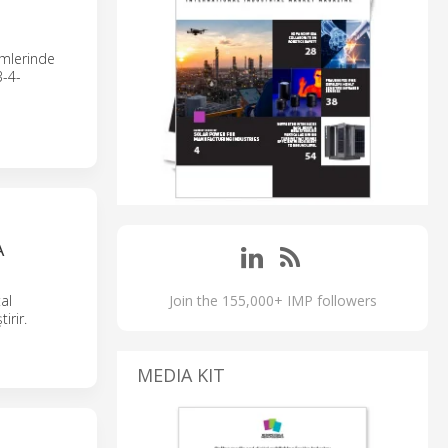
emlerinde
3-4-
A
al
Join the 155,000+ IMP followers
irir.
MEDIA KIT