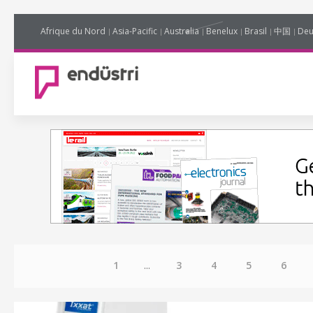
Afrique du Nord
Asia-Pacific
Australia
Benelux
Brasil
中国
Deu
1
...
3
4
5
6