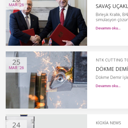
MAR
'26
SAVAŞ UÇAK
Birleşik Krallık, 
simülasyon çözüm
Devamını oku…
25
NTK CUTTING T
MAR
'26
DÖKME DEMIR
Dökme Demir İşlem
Devamını oku…
24
KIOXIA NEWS