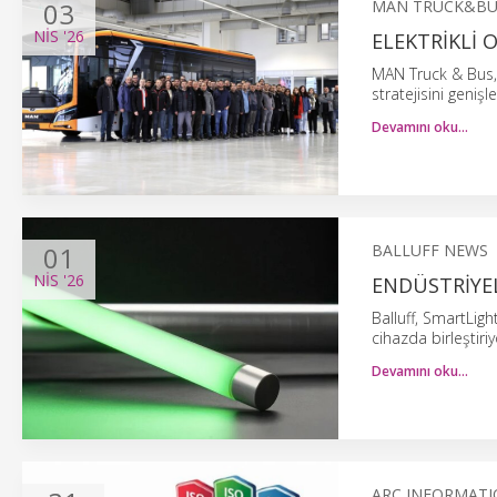
03
MAN TRUCK&BU
NIS
'26
ELEKTRIKLI 
MAN Truck & Bus, 
stratejisini genişle
Devamını oku…
01
BALLUFF NEWS
NIS
'26
ENDÜSTRIYE
Balluff, SmartLigh
cihazda birleştiriy
Devamını oku…
ARC INFORMATI