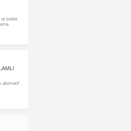
 ve bellek
olama
LAMLI
 alternatif