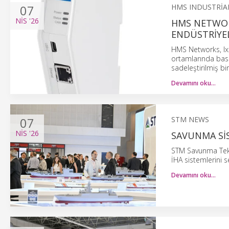
07
HMS INDUSTRIA
NIS
'26
HMS NETWORK
ENDÜSTRIYEL
HMS Networks, Ix
ortamlarında basit
sadeleştirilmiş bi
Devamını oku…
07
STM NEWS
NIS
'26
SAVUNMA SIS
STM Savunma Tekno
İHA sistemlerini se
Devamını oku…