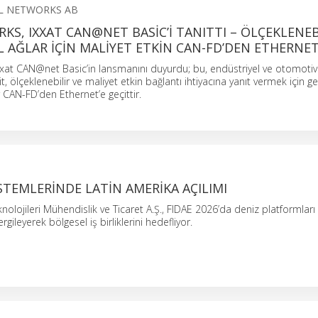
L NETWORKS AB
S, IXXAT CAN@NET BASIC’I TANITTI – ÖLÇEKLENEB
 AĞLAR IÇIN MALIYET ETKIN CAN-FD’DEN ETHERNET
xat CAN@net Basic’in lansmanını duyurdu; bu, endüstriyel ve otomotiv
, ölçeklenebilir ve maliyet etkin bağlantı ihtiyacına yanıt vermek için gel
r CAN-FD’den Ethernet’e geçittir.
TEMLERINDE LATIN AMERIKA AÇILIMI
lojileri Mühendislik ve Ticaret A.Ş., FIDAE 2026’da deniz platformları 
rgileyerek bölgesel iş birliklerini hedefliyor.