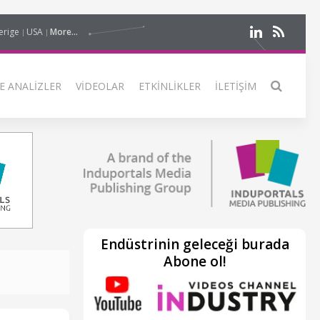
erige
USA
More...
E ANALIZLER
VIDEOLAR
ETKINLIKLER
İLETIŞIM
Endüstrinin geleceği burada
Abone ol!