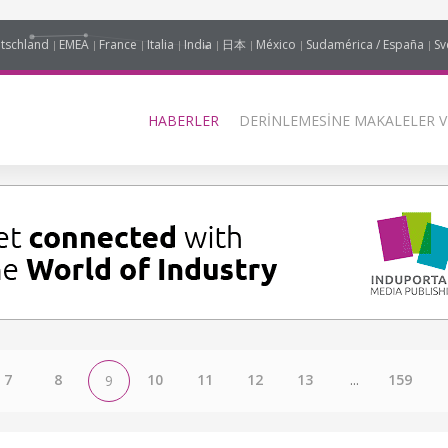
tschland
EMEA
France
Italia
India
日本
México
Sudamérica / España
Sv
HABERLER
DERINLEMESINE MAKALELER V
7
8
10
11
12
13
...
159
9