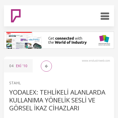
www.endustriweb.com
04
EKI
'10
STAHL
YODALEX: TEHLIKELI ALANLARDA
KULLANIMA YÖNELIK SESLI VE
GÖRSEL IKAZ CIHAZLARI