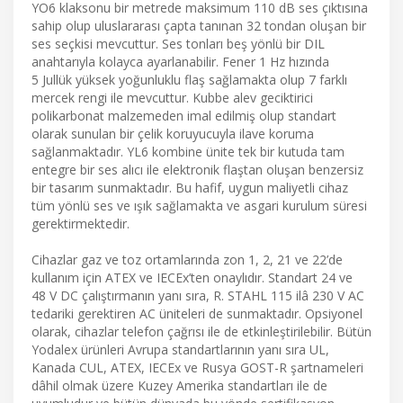
YO6 klaksonu bir metrede maksimum 110 dB ses çıktısına
sahip olup uluslararası çapta tanınan 32 tondan oluşan bir
ses seçkisi mevcuttur. Ses tonları beş yönlü bir DIL
anahtarıyla kolayca ayarlanabilir. Fener 1 Hz hızında
5 Jullük yüksek yoğunluklu flaş sağlamakta olup 7 farklı
mercek rengi ile mevcuttur. Kubbe alev geciktirici
polikarbonat malzemeden imal edilmiş olup standart
olarak sunulan bir çelik koruyucuyla ilave koruma
sağlanmaktadır. YL6 kombine ünite tek bir kutuda tam
entegre bir ses alıcı ile elektronik flaştan oluşan benzersiz
bir tasarım sunmaktadır. Bu hafif, uygun maliyetli cihaz
tüm yönlü ses ve ışık sağlamakta ve asgari kurulum süresi
gerektirmektedir.
Cihazlar gaz ve toz ortamlarında zon 1, 2, 21 ve 22’de
kullanım için ATEX ve IECEx’ten onaylıdır. Standart 24 ve
48 V DC çalıştırmanın yanı sıra, R. STAHL 115 ilâ 230 V AC
tedariki gerektiren AC üniteleri de sunmaktadır. Opsiyonel
olarak, cihazlar telefon çağrısı ile de etkinleştirilebilir. Bütün
Yodalex ürünleri Avrupa standartlarının yanı sıra UL,
Kanada CUL, ATEX, IECEx ve Rusya GOST-R şartnameleri
dâhil olmak üzere Kuzey Amerika standartları ile de