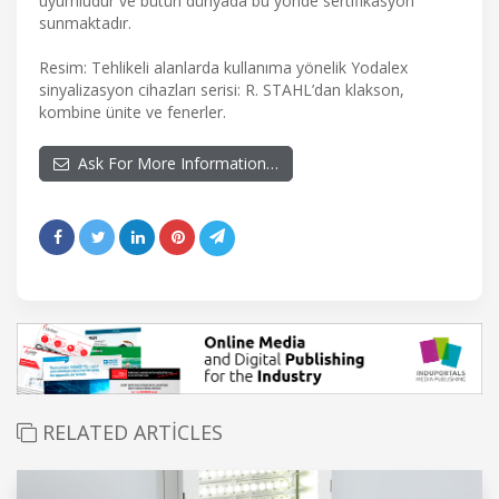
uyumludur ve bütün dünyada bu yönde sertifikasyon
sunmaktadır.
Resim: Tehlikeli alanlarda kullanıma yönelik Yodalex
sinyalizasyon cihazları serisi: R. STAHL’dan klakson,
kombine ünite ve fenerler.
Ask For More Information…
RELATED ARTICLES